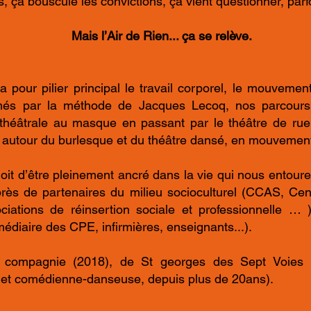
s, ça bouscule les convictions, ça vient questionner, parfo
Mais l’Air de Rien... ça se relève.
 a pour pilier principal le travail corporel, le mouve
més par la méthode de Jacques Lecoq, nos parcours 
 théâtrale au masque en passant par le théâtre de rue
e autour du burlesque et du théâtre dansé, en mouvemen
doit d’être pleinement ancré dans la vie qui nous entou
près de partenaires du milieu socioculturel (CCAS, Cen
ciations de réinsertion sociale et professionnelle … 
rmédiaire des CPE, infirmières, enseignants...).
ompagnie (2018), de St georges des Sept Voies (4
 et comédienne-danseuse, depuis plus de 20ans).