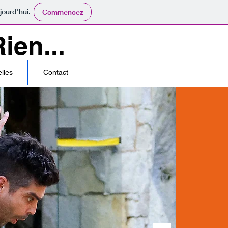
jourd'hui.
Commencez
ien...
lles
Contact