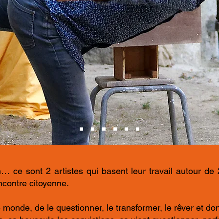
… ce sont 2 artistes qui basent leur travail autour de 
encontre citoyenne.
 monde, de le questionner, le transformer, le rêver et don